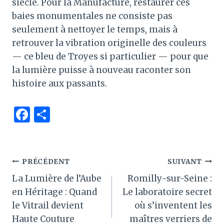
siècle. Pour la Manufacture, restaurer ces
baies monumentales ne consiste pas
seulement à nettoyer le temps, mais à
retrouver la vibration originelle des couleurs
— ce bleu de Troyes si particulier — pour que
la lumière puisse à nouveau raconter son
histoire aux passants.
F
P
a
ar
c
ta
e
g
Navigation
PRÉCÉDENT
SUIVANT
b
er
La Lumière de l’Aube
Romilly-sur-Seine :
de
o
en Héritage : Quand
Le laboratoire secret
l’article
le Vitrail devient
où s’inventent les
o
Haute Couture
maîtres verriers de